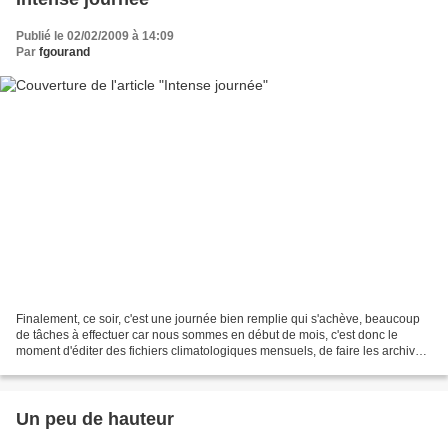
Publié le 02/02/2009 à 14:09
Par
fgourand
Finalement, ce soir, c'est une journée bien remplie qui s'achève, beaucoup
de tâches à effectuer car nous sommes en début de mois, c'est donc le
moment d'éditer des fichiers climatologiques mensuels, de faire les archives,
et tout ce qui va bien. On pourrait...
Un peu de hauteur