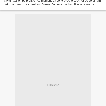
travail. Ca tombe bien, en ce moment, ça colle avec le coucher de soleil. Un
petit tour désormais rituel sur Sunset Boulevard et hop là une rafale de
photos pour les archives....
Publicité