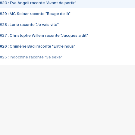
#30 : Eve Angeli raconte "Avant de partir"
#29 : MC Solaar raconte "Bouge de là"
28 : Lorie raconte "Je vais vite"
#27 : Christophe Willem raconte "Jacques a dit"
#26 : Chimène Badi raconte "Entre nous"
#25 : Indochine raconte "3e sexe"
#24 : Zaho raconte "C'est chelou"
#23 : Patrick Bruel raconte "Au café des délices"
#22 : Kyo raconte "Le chemin"
#21 : Nolwenn Leroy raconte "Cassé"
#20 : Patrick Hernandez raconte "Born to be alive"
#19 : Lorie raconte "Près de moi"
#18 : Michael Jones raconte "A nos actes manqués" (avec Jean-Jacque