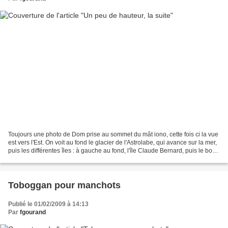
Toujours une photo de Dom prise au sommet du mât iono, cette fois ci la vue
est vers l'Est. On voit au fond le glacier de l'Astrolabe, qui avance sur la mer,
puis les différentes îles : à gauche au fond, l'île Claude Bernard, puis le bout
Sud de la piste...
Toboggan pour manchots
Publié le 01/02/2009 à 14:13
Par
fgourand