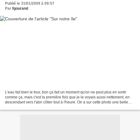
Publié le 31/01/2009 à 09:57
Par
fgourand
L'eau fait bien le tour, bon ça fait un moment qu'on ne peut plus en sortir
comme ça, mais c'est la première fois que je le voyais aussi nettement, en
descendant vers l'abri côtier tout à l'heure. On a sur cette photo une belle
vue vers le Sud, avec le...