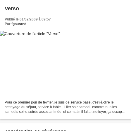
Verso
Publié le 01/02/2009 à 09:57
Par
fgourand
Pour ce premier jour de février, je suis de service base, c'est-à-dire le
nettoyage du séjour, service à table... Hier soir samedi, comme tous les
samedis soirs, soirée assez animée, et ce matin il fallait nettoyer, ça occupe
bien ! Enfin, c'est la règle...