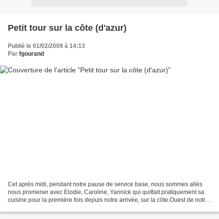
Petit tour sur la côte (d'azur)
Publié le 01/02/2009 à 14:13
Par
fgourand
Cet après midi, pendant notre pause de service base, nous sommes allés
nous promener avec Elodie, Caroline, Yannick qui quittait pratiquement sa
cuisine pour la première fois depuis notre arrivée, sur la côte Ouest de notre
île, à un endroit baptisé par...