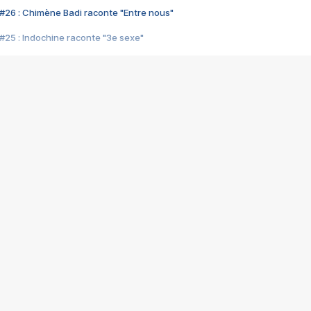
#26 : Chimène Badi raconte "Entre nous"
#25 : Indochine raconte "3e sexe"
#24 : Zaho raconte "C'est chelou"
#23 : Patrick Bruel raconte "Au café des délices"
#22 : Kyo raconte "Le chemin"
#21 : Nolwenn Leroy raconte "Cassé"
#20 : Patrick Hernandez raconte "Born to be alive"
#19 : Lorie raconte "Près de moi"
#18 : Michael Jones raconte "A nos actes manqués" (avec Jean-Jacque
#17 : Khaled raconte "Aïcha"
#16 : Corneille raconte "Parce qu'on vient de loin"
#15 : Indochine raconte "L'aventurier"