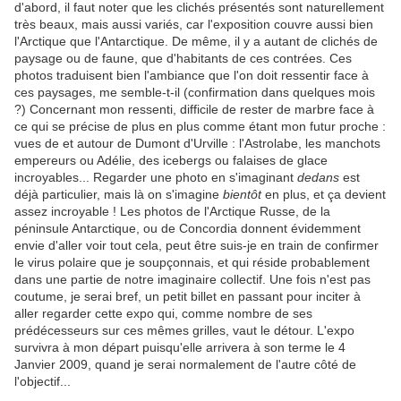
d'abord, il faut noter que les clichés présentés sont naturellement
très beaux, mais aussi variés, car l'exposition couvre aussi bien
l'Arctique que l'Antarctique. De même, il y a autant de clichés de
paysage ou de faune, que d'habitants de ces contrées. Ces
photos traduisent bien l'ambiance que l'on doit ressentir face à
ces paysages, me semble-t-il (confirmation dans quelques mois
?) Concernant mon ressenti, difficile de rester de marbre face à
ce qui se précise de plus en plus comme étant mon futur proche :
vues de et autour de Dumont d'Urville : l'Astrolabe, les manchots
empereurs ou Adélie, des icebergs ou falaises de glace
incroyables... Regarder une photo en s'imaginant
dedans
est
déjà particulier, mais là on s'imagine
bientôt
en plus, et ça devient
assez incroyable ! Les photos de l'Arctique Russe, de la
péninsule Antarctique, ou de Concordia donnent évidemment
envie d'aller voir tout cela, peut être suis-je en train de confirmer
le virus polaire que je soupçonnais, et qui réside probablement
dans une partie de notre imaginaire collectif. Une fois n'est pas
coutume, je serai bref, un petit billet en passant pour inciter à
aller regarder cette expo qui, comme nombre de ses
prédécesseurs sur ces mêmes grilles, vaut le détour. L'expo
survivra à mon départ puisqu'elle arrivera à son terme le 4
Janvier 2009, quand je serai normalement de l'autre côté de
l'objectif...